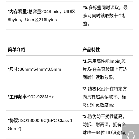
*5.
多标签同时读取，最
*
内存容量:
总容量2048 bits，UID区
多可同时读取数十个标
8bytes，User区216bytes
签。
简单介绍
产品特性
*
1.
采用高性能Impinj芯
*
尺寸:
86mm*54mm*3.5mm
片,贴在车窗玻璃上可达
到最佳读取效果;
*2.
线极化设计在特定方
*
工作频率:
902-928MHz
向具有超高读取率、标
签识别灵敏度高;
*3.
防伪防干扰性能高，
*
协议:
ISO18000-6C(EPC Class 1
防拆、耐高温，拥有全
Gen 2)
球唯一64位TID识别码;