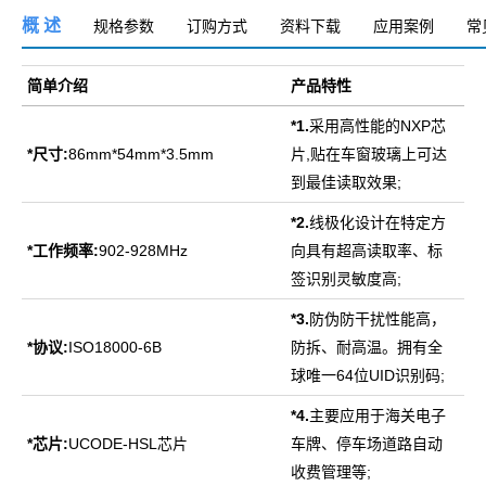
概 述
规格参数
订购方式
资料下载
应用案例
常
简单介绍
产品特性
*
1.
采用高性能的NXP芯
*
尺寸:
86mm*54mm*3.5mm
片,贴在车窗玻璃上可达
到最佳读取效果;
*2.
线极化设计在特定方
*
工作频率:
902-928MHz
向具有超高读取率、标
签识别灵敏度高;
*3.
防伪防干扰性能高，
*
协议:
ISO18000-6B
防拆、耐高温。拥有全
球唯一64位UID识别码;
*4.
主要应用于海关电子
*
芯片:
UCODE-HSL芯片
车牌、停车场道路自动
收费管理等;