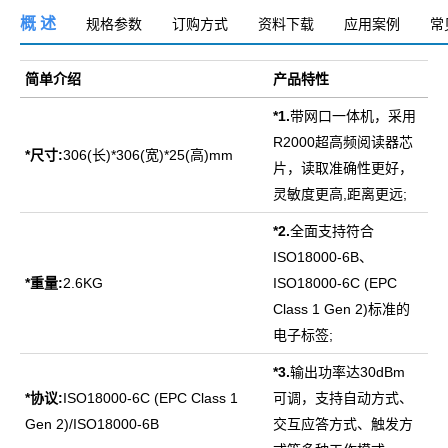
概 述
规格参数
订购方式
资料下载
应用案例
常
简单介绍
产品特性
*1.
带网口一体机，采用
R2000超高频阅读器芯
*
尺寸:
306(长)*306(宽)*25(高)mm
片，读取准确性更好，
灵敏度更高,距离更远;
*2.
全面支持符合
ISO18000-6B、
*
重量:
2.6KG
ISO18000-6C (EPC
Class 1 Gen 2)标准的
电子标签;
*3.
输出功率达30dBm
*
协议:
ISO18000-6C (EPC Class 1
可调，支持自动方式、
Gen 2)/ISO18000-6B
交互应答方式、触发方