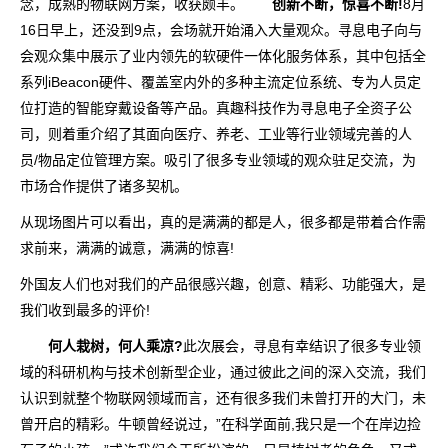
念，成熟的物联网方案，收获颇丰。
创新不断，惊喜不断!
8月
16日早上，还没到9点，会场就开始涌入大量观众。寻息电子向与
会观众集中展示了业内领先的软硬件一体化服务体系，其中包括全
系列iBeacon硬件、覆盖室内外的多种主流定位系统、专为人员定
位打造的智能穿戴设备等产品。真趣科技作为寻息电子全资子公
司，则着重介绍了其面向医疗、养老、工业等行业领域完善的人
员/物品定位管理方案。吸引了很多专业领域的观众驻足交流，为
市场合作提供了诸多契机。
从现场图片可以看出，真的是满满的都是人，很多都是带着合作需
求前来，满满的诚意，满满的惊喜!
外国友人们也对我们的产品很感兴趣，创意、精彩、功能强大，是
我们收到最多的评价!
何人栽树，何人乘凉?
此次展会，寻息有幸结识了很多专业领
域的科研机构与技术创新型企业，通过彼此之间的深入交流，我们
认识到就整个物联网领域而言，还有很多我们未曾打开的大门，未
曾开启的精彩。牛顿曾经说过，”在科学面前,我只是一个在岸边捡