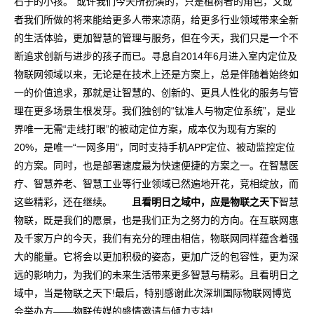
石子的小孩。”或许我们今天所扮演的，只是植树者的角色，又或
者我们所做的将来能给更多人带来凉荫，给更多行业领域带来全新
的生活体验，更加智慧的管理与服务，但在今天，我们只是一个不
断追求创新与进步的孩子而已。寻息自2014年6月进入室内定位及
物联网领域以来，无论是在技术上还是方案上，总是伴随着始终如
一的价值追求，那就是让智慧的、创新的、更具人性化的服务与管
理在更多场景生根发芽。我们独创的“钛准人与物定位系统”，是业
界唯一无需“走线打眼”的被动定位方案，成本仅为现有方案的
20%，是唯一“一网多用”，同时支持手机APP定位、被动监控定位
的方案。同时，也是部署速度最为快速便捷的方案之一。在智慧医
疗、智慧养老、智慧工业等行业领域已然遍地开花，竞相绽放，而
这些精彩，还在继续。
且看明日之域中，应是物联之天下
智慧
物联，既是我们的愿景，也是我们正为之努力的方向。在互联网惠
及千家万户的今天，我们有充分的理由相信，物联网同样蕴含着强
大的能量。它将会以更加积极的姿态，更加广泛的包容性，更为深
远的影响力，为我们的未来生活带来更多智慧与精彩。且看明日之
域中，当是物联之天下!最后，特别感谢此次深圳国际物联网博览
会举办方——物联传媒的盛情邀请与倾力支持!