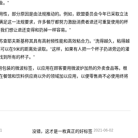
金。”
用性，部分原因是由法规推动的。例如，欧盟委员会今年已采取立法
满足这一法规要求，许多餐厅都努力激励消费者退还可重复使用的杯
“我们想让退还变得和扔掉一样容易。”
因为苏查耶夫斯基称其具有高射频性能和高效粘合力。“洗得越久，粘得越
还可以在9米的距离处读取。“这样，如果有人把一个杯子扔进旁边的灌
找到所有的杯子。”
复使用包装的微波标签，以应用在顾客要用微波炉加热的外卖食品等。根
在餐馆和饮料供应商以外的领域加以应用，以便零售商不必使用终将
11
2021-06-02
没错，这才是一枚真正的好标签