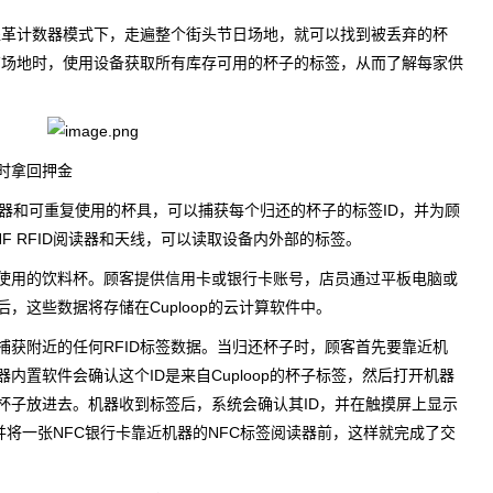
盖革计数器模式下，走遍整个街头节日场地，就可以找到被丢弃的杯
商场地时，使用设备获取所有库存可用的杯子的标签，从而了解每家供
时拿回押金
读取机器和可重复使用的杯具，可以捕获每个归还的杯子的标签ID，并为顾
F RFID阅读器和天线，可以读取设备内外部的标签。
使用的饮料杯。顾客提供信用卡或银行卡账号，店员通过平板电脑或
，这些数据将存储在Cuploop的云计算软件中。
捕获附近的任何RFID标签数据。当归还杯子时，顾客首先要靠近机
内置软件会确认这个ID是来自Cuploop的杯子标签，然后打开机器
杯子放进去。机器收到标签后，系统会确认其ID，并在触摸屏上显示
并将一张NFC银行卡靠近机器的NFC标签阅读器前，这样就完成了交