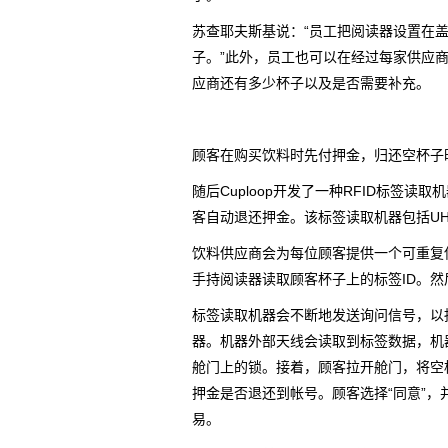
苏查耶夫斯基说：“员工把阅读器设置在
子。”此外，员工也可以在经过每家供应
应商还有多少杯子以及是否需要补充。
顾客在购买饮料时先付押金，归还空杯子
随后Cuploop开发了一种RFID标签
客自动退还押金。该标签读取机器包括UH
饮料供应商会为每位顾客提供一个可重复
手持阅读器读取顾客杯子上的标签ID。然后
标签读取机器会不断地发送询问信号，以
器。机器外部天线会读取到标签数据，机器
舱门上的锁。接着，顾客拉开舱门，将空
押金是否退还到帐号。顾客选择“同意”，
易。