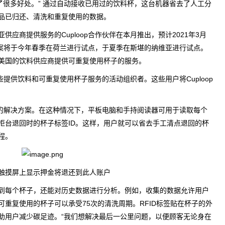
来了很多好处。” 通过自动接收已用过的饮料杯，这台机器省去了人工分
品已归还、清洗和重复使用的数据。
应商提供服务的Cuploop合作伙伴在本月推出，预计2021年3月
决方案将于今年春季在荷兰进行试点，于夏季在斯堪的纳维亚进行试点。
美国的饮料供应商提供可重复使用杯子的服务。
那些提供饮料和可重复使用杯子服务的活动组织者。这些用户将Cuploop
版本的解决方案。在这种情况下，平板电脑和手持阅读器可用于读取每个
柜台退回时的杯子标签ID。这样，用户就可以省去手工清点退回的杯
程。
在触摸屏上显示押金将退还到此人账户
到每个杯子，还能对历史数据进行分析。例如，收集的数据允许用户
重复使用的杯子可以承受75次的清洗周期。RFID标签贴在杯子的外
助用户减少碳足迹。“我们想解决最后一公里问题，以便顾客无论身在