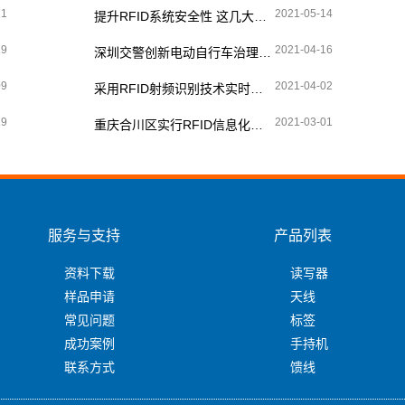
21
2021-05-14
提升RFID系统安全性 这几大要点要留意
29
2021-04-16
深圳交警创新电动自行车治理理念 引入RFID技术显奇效
09
2021-04-02
采用RFID射频识别技术实时跟踪消防站设备
19
2021-03-01
重庆合川区实行RFID信息化管理 加强摩托车电动车整治
服务与支持
产品列表
资料下载
读写器
样品申请
天线
常见问题
标签
成功案例
手持机
联系方式
馈线