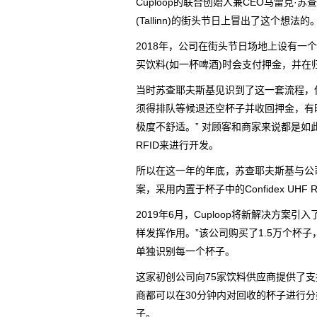
Cuploop的联合创始人兼CEO马雷克·苏查
(Tallinn)的街头节日上冒出了这个想法的
2018年，公司在街头节日场地上设有
买饮料(如一杯啤酒)时会支付押金，并
当时苏查耶夫斯基见识到了这一套流程，
须得排队等候退还空杯子并收回押金，有
极度不舒适。” 对顾客和商家来说都是
RFID来进行开发。
所以在这一年的年底，苏查耶夫斯基与公司的
案，采用内置于杯子中的Confidex UH
2019年6月，Cuploop将新解决方
样发挥作用。”该公司购买了1.5万个杯
单独识别每一个杯子。
这家初创公司向75家饮料供应商提供了支
商都可以在30分钟内对回收的杯子进行
子。