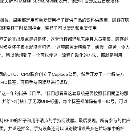
耶夫斯基(Marek Sucha?evski)表示，他是在爱沙尼亚首都塔林
。
一个摊位，周围都是用可重复使用杯子提供产品的饮料供应商。顾客在购
在归还空杯子时拿回押金，空杯子可以清洗和重复使用。
但无论其出发点是好是坏，这套流程都混乱无序且人员密集。顾客必
时候空杯子根本就没有归还。“这项服务太糟糕了，缓慢，痛苦，令人
如此，所以他想到了一个可以使这一流程自动化的方法，那就是利用
CTO、CPO联合创立了Cuploop公司，然后开发了一个解决方
F RFID标签，可用手持阅读器进行读取。
案引入了这一年的街头节日里。“我们想看看这套系统是否按照我们期望的那
子，并给它们贴上了无源UHF标签，每个标签都编码有唯一ID号，可以
持RFID的杯子和用于清点的手持阅读器。最后发现，所有参与的供应
分类，并返还押金。手持设备还可以识别被错误丢弃在垃圾箱中的杯