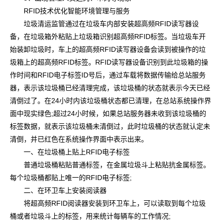
RFID技术优化智能环境管理与服务
垃圾清运监管通过在垃圾车内部安装超高频RFID读写器设
备，在垃圾箱外粘贴上垃圾箱识别超高频RFID标签。当垃圾车开
始装卸垃圾时，车上的超高频RFID读写器设备会读到被操作的垃
圾箱上的超高频RFID标签。RFID读写器设备识别到此垃圾箱的操
作时间和RFID电子标签ID号后，通过车载将数据传输给总站服务
器，表示该垃圾桶已经清理完成，该垃圾桶的状态就表示今天已经
清倒过了。在24小时内该垃圾桶状态都已清理，在总站系统操作界
面中现实绿色;超过24小时候，如果总站服务器未收到该垃圾桶的
标签数据，就表示该垃圾桶未清倒过，此时垃圾桶的状态就认定未
清倒，并已红色在系统操作界面中表示出来。
一、在垃圾桶上贴上RFID电子标签
普通垃圾桶粘贴普通标签，在金属垃圾斗上粘贴抗金属标签。
每个垃圾桶都贴上唯一的RFID电子标签;
二、在环卫车上安装阅读器
将超高频RFID阅读器安装到环卫车上，可以读取到每个垃圾
桶或者垃圾斗上的标签，用来统计每辆车的工作情况;