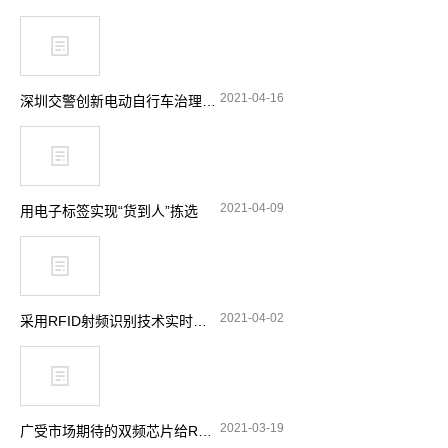
2021-04-16
深圳交警创新电动自行车治理理念 引入RFID技术显奇效
2021-04-09
用电子标签实现“货到人”拣选
2021-04-02
采用RFID射频识别技术实时跟踪消防站设备
2021-03-19
广受市场期待的双频芯片给RFID带来了哪些功能选择