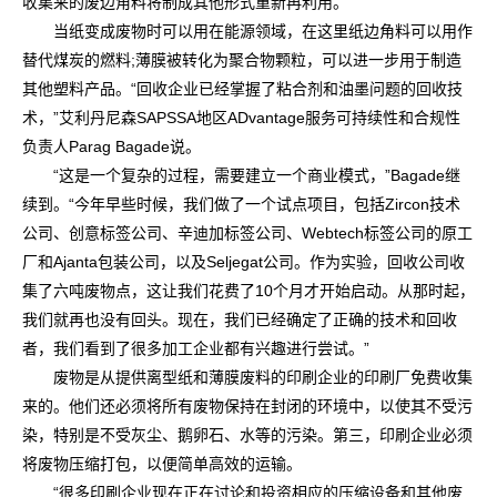
收集来的废边角料将制成其他形式重新再利用。
当纸变成废物时可以用在能源领域，在这里纸边角料可以用作
替代煤炭的燃料;薄膜被转化为聚合物颗粒，可以进一步用于制造
其他塑料产品。“回收企业已经掌握了粘合剂和油墨问题的回收技
术，”艾利丹尼森SAPSSA地区ADvantage服务可持续性和合规性
负责人Parag Bagade说。
“这是一个复杂的过程，需要建立一个商业模式，”Bagade继
续到。“今年早些时候，我们做了一个试点项目，包括Zircon技术
公司、创意标签公司、辛迪加标签公司、Webtech标签公司的原工
厂和Ajanta包装公司，以及Seljegat公司。作为实验，回收公司收
集了六吨废物点，这让我们花费了10个月才开始启动。从那时起，
我们就再也没有回头。现在，我们已经确定了正确的技术和回收
者，我们看到了很多加工企业都有兴趣进行尝试。”
废物是从提供离型纸和薄膜废料的印刷企业的印刷厂免费收集
来的。他们还必须将所有废物保持在封闭的环境中，以使其不受污
染，特别是不受灰尘、鹅卵石、水等的污染。第三，印刷企业必须
将废物压缩打包，以便简单高效的运输。
“很多印刷企业现在正在讨论和投资相应的压缩设备和其他废