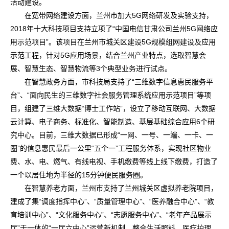
活动建设。
在宽带网络建设方面，兰州市加大5G网络研发及实验支持，
2018年十大科技项目支持立项了“中国电信甘肃公司兰州5G网络应
用示范项目”。该项目在兰州市城关区建设5G规模组网建设及应用
示范工程，针对5G应用场景，结合兰州产业特点，选取智慧会
展、智慧生态、智慧物流等3个典型业务进行试点。
在智慧政务方面，市科技局支持了“三维数字信息惠民服务平
台”、“面向民生的三维数字社会服务管理系统应用示范项目”等项
目，组建了三维大数据“博士工作站”，设立了移动互联网、大数据
云计算、电子商务、标准化、智能制造、基层基础综合应用6个研
究中心。目前，三维大数据已形成“一网、一号、一端、一卡、一
圈”的信息惠民最后一公里“五个一”工程服务体系，实现社区物业
费、水、电、燃气、有线电视、手机缴费等线上线下缴费，打造了
一个以居住地为半径的15分钟便民服务圈。
在智慧养老方面，兰州市支持了兰州城关区虚拟养老院项目，
建成了集“调度指挥中心”、“质量管理中心”、“医养融合中心”、“教
育培训中心”、“文化服务中心”、“志愿服务中心”、“老年产品展示
厅”于一体的“一厅六中心”运营新机制，整合生活照料、医疗护理、