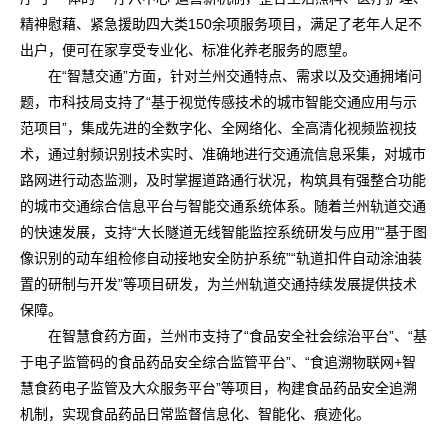
精神慰藉、紧急援助四大类150余项服务项目，满足了老年人足不
出户，便可在家享受专业化、标准化养老服务的愿望。
在“智慧交通”方面，针对兰州交通特点、需求以及交通拥堵问
题，市科技局支持了“基于视觉传感技术的城市智能交通应用与示
范项目”，集成先进的全数字化、全网络化、全高清化视频监视技
术，通过射频识别技术实时、准确地进行交通流信息采集，对城市
路网进行动态监测，及时掌握道路通行状况，构筑具有强整合功能
的城市交通综合信息平台与智能交通系统体系。随着兰州轨道交通
的快速发展，支持“大长隧道无线智能监控系统研发与应用”“基于图
像识别的动车组检修自动接地安全防护系统”“轨道扣件自动涂油装
置的研制与开发”等项目研发，为兰州轨道交通持续发展提供技术
保障。
在智慧食药方面，兰州市支持了“食品安全社会综治平台”、“基
于电子监管码的食品药品安全综合监管平台”、“食追溯物联网+智
慧食药电子监管及大众服务平台”等项目，构建食品药品安全追溯
机制，实现食品药品日常监督信息化、智能化、痕迹化。