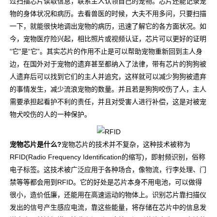
过扫描芯片读取信息，联系主人认领自己的宠物。芯片还能记录宠
物的身体状况和病历。去看兽医的时候，大夫不用多问，只要扫描
一下，就能很快地调出宠物的病历，迅速了解它的各方面状况。如
今，宠物医疗险兴起，相比照片或视频认证，芯片可以更好的证明
“它”是“它”。其实芯片的作用不止是可以帮助宠物重新回到主人身
边，在国外对于宠物的遗弃甚至都纳入了法律，带有芯片的狗狗被
人遗弃后可以找到它们的主人并追究，这样就可以减少狗狗被遗弃
的事情发生，减少流浪宠物的数量。并且若是狗狗咬伤了人，主人
需要承担起看护不利的责任，并且对受害人进行补偿，这是对被宠
物犬咬伤的人的一种保护。
宠物芯片是什么?
宠物芯片的技术并不复杂，这种技术被称为
RFID(Radio Frequency Identification的缩写)，即射频识别，俗称
电子标签。这技术被广泛应用于各种场合，像物流，行李处理、门
禁等等都会用到RFID。它的好处是芯片本身不用电池，可以做得
很小，造价低廉，还能用在高速运动的物体上。识别芯片靠扫描仪
发出的信号产生感应电流，靠这些能量，将存储在芯片中的信息发