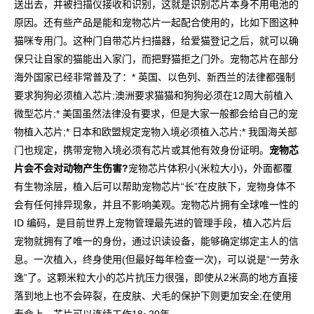
送出去，并被扫描仪接收和识别，这就是识别芯片本身不用电池的
原因。还有些产品是能和宠物芯片一起配合使用的，比如下图这种
猫咪专用门。这种门自带芯片扫描器，给爱猫登记之后，就可以确
保只让自家的猫能出入家门，而把野猫拒之门外。宠物芯片在部分
海外国家已经非常普及了：* 英国、以色列、新西兰的法律都强制
要求狗狗必须植入芯片;澳洲要求猫猫和狗狗必须在12周大前植入
微型芯片;* 美国虽然法律没有要求，但是大家一般都会给自己的宠
物植入芯片;* 日本和欧盟规定宠物入境必须植入芯片;* 我国海关部
门也规定，携带宠物入境必须有芯片或其他有效身份证明。
宠物芯
片会不会对动物产生伤害?
宠物芯片体积小(米粒大小)，外面都覆
有生物涂层，植入后可以帮助宠物芯片“长”在皮肤下，宠物身体不
会有任何排异现象，并且不影响美观。宠物芯片拥有全球唯一性的
ID 编码，是目前世界上宠物管理最先进的管理手段，植入芯片后
宠物就拥有了唯一的身份，通过识读设备，能够确定绑定主人的信
息。一次植入，终身使用(但最好每年检查一次)，可以说是“一劳永
逸”了。这颗米粒大小的芯片抗压力很强，即使从2米高的地方直接
落到地上也不会碎裂，在皮肤、犬毛的保护下则更加安全;在使用