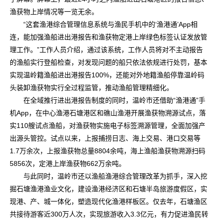
渔获物上岸情况等一览无余。
“这套渔港综合管理信息系统与渔民手机中的‘渔港通’App相
连，能加强渔船进出港报告和渔获物定港上岸绿色标签认证发放管
理工作。”工作人员介绍，通过该系统，工作人员将对不主动报告
的渔船实行登船检查，对发现问题的船只依法依规进行处罚，基本
实现温岭籍渔船进出港报告100%，还能对外地籍渔船停靠温岭码
头装卸渔获物实行全过程监管，推动渔船管理精细化。
在全域推行进出港报告制度的同时，温岭市还借助“渔港通”手
机App，在中心渔港石塘港区和礁山渔港开展渔获物溯源试点，落
实110艘试点渔船，对渔获物实施电子标签溯源管理，全面加强产
出源头管控。试点以来，上报捕捞日志、海上交易、港口交易等
1.7万余次，上报渔获物总量8804余吨，海上渔船渔获物溯源扫码
5856次，定港上岸渔获物662万余吨。
与此同时，温岭市还以渔船渔港综合管理改革为抓手，深入挖
掘石塘渔港渔业文化，建设渔港经济区和石塘半岛旅游度假区，实
现港、产、城一体化，塑造现代化渔港样板区。仅去年，石塘渔区
共接待游客近300万人次，实现旅游收入3.3亿元，有力促进渔民转