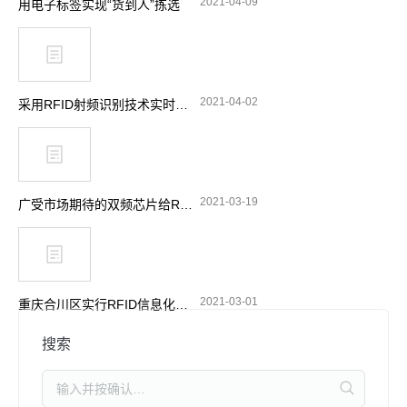
2021-04-09
用电子标签实现“货到人”拣选
2021-04-02
采用RFID射频识别技术实时跟踪消防站设备
2021-03-19
广受市场期待的双频芯片给RFID带来了哪些功能选择
2021-03-01
重庆合川区实行RFID信息化管理 加强摩托车电动车整治
搜索