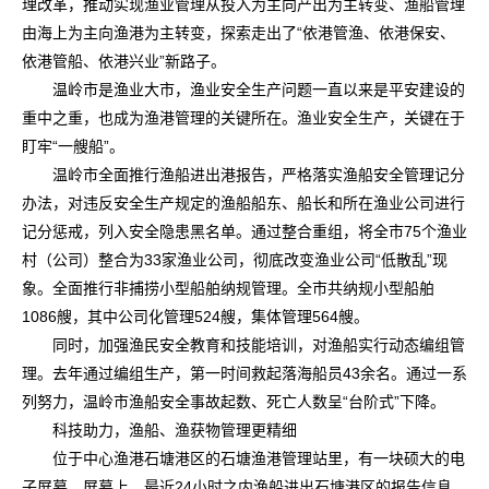
理改革，推动实现渔业管理从投入为主向产出为主转变、渔船管理
由海上为主向渔港为主转变，探索走出了“依港管渔、依港保安、
依港管船、依港兴业”新路子。
温岭市是渔业大市，渔业安全生产问题一直以来是平安建设的
重中之重，也成为渔港管理的关键所在。渔业安全生产，关键在于
盯牢“一艘船”。
温岭市全面推行渔船进出港报告，严格落实渔船安全管理记分
办法，对违反安全生产规定的渔船船东、船长和所在渔业公司进行
记分惩戒，列入安全隐患黑名单。通过整合重组，将全市75个渔业
村（公司）整合为33家渔业公司，彻底改变渔业公司“低散乱”现
象。全面推行非捕捞小型船舶纳规管理。全市共纳规小型船舶
1086艘，其中公司化管理524艘，集体管理564艘。
同时，加强渔民安全教育和技能培训，对渔船实行动态编组管
理。去年通过编组生产，第一时间救起落海船员43余名。通过一系
列努力，温岭市渔船安全事故起数、死亡人数呈“台阶式”下降。
科技助力，渔船、渔获物管理更精细
位于中心渔港石塘港区的石塘渔港管理站里，有一块硕大的电
子屏幕。屏幕上，最近24小时之内渔船进出石塘港区的报告信息、