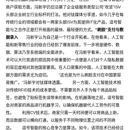
商户获取方面，冯新宇仍旧沿袭了企业级服务类型公司“攻坚”ISV
头部企业树立行业标杆的打法。他对钛媒体分享道，如今几乎在每
传统行业的领域都会有一两家头部ISV为其提供IT化产品，逗号智
能与之合作正是打开局面的最快、最轻便的方式。
“刷脸”支付与数
据录入
冯新宇认为自己是一个行业开拓者。在他看来，人工智
能和新零售行业的结合已经到了爆发前夜，下一步将是硬件、数
据、算法乃至系统端的全面进步。 在冯新宇看来，人工智能技
术可以大行其道的原因其中很重要的一点便是人们对个人隐私数据
的容忍度相对其他国家要高。在人口密集的中国，人工智能在大数
据方面的需求尤为迫切。 “这也是为什么刷脸支付在中国更容
易推广。”冯新宇对钛媒体透露。 另一方面，人工智能技术相
对传统RFID技术的成本更低，不需要另外人手为每个商品贴标
签，也避免了贴标签失误带来的影响。在机器落地之前，逗号智能
会对商家的商品进行机器学习，以确保机器替代人工劳作的可靠
性。 利用CV技术后，商家只需一天时间便可以将商品上新，
而且数据可以横向打通，以服务于不同物理位置之间的不同商
店。 逗号智能的核心竞争力是算法。如今，该项技术已经经过