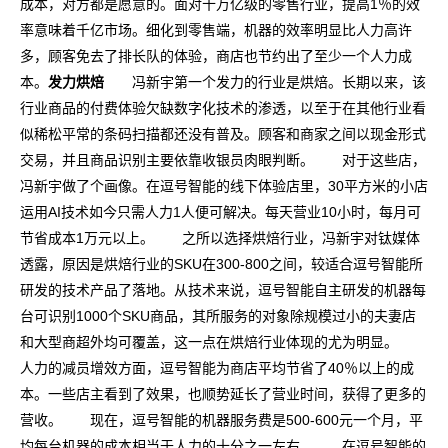
成本，对方都是愿意的。面对十万亿级的零售行业，提高1％的效
率意味着千亿市场。细化到零售端，机器的效率明显比人力高许
多，顾客免去了排长队的体验，商店也节约出了至少一个人力成
本。
发力烘焙
冯新宇第一个发力的行业是烘焙。长期以来，该
行业商品的付费体验欠缺数字化技术的渗透，以至于在其他行业看
似稀松平常的条码扫描都还没有普及。顾客和商家之间以现金形式
交易，并且商品识别主要依靠收银员肉眼判断。 对于这些店，
冯新宇做了个画像。在逗号智能的线下体验店里，30平方米的小店
运用AI技术如今只需人力1人便可解决。每天营业10小时，每月可
节省成本1万元以上。 之所以选择烘焙行业，冯新宇对钛媒体
透露，原因是烘焙行业的SKU在300-800之间，较适合逗号智能所
研发的技术产品了落地。从技术来说，逗号智能自主研发的机器每
台可识别1000个SKU商品，其所服务的对象除规模过小的夫妻店
和大型商超外均可覆盖，这一点在烘焙行业体现的尤为明显。
人力的减员增效方面，逗号智能为商店平均节省了40％以上的成
本。一些店主看到了效果，也顺势延长了营业时间，获得了更多的
营收。 现在，逗号智能的机器服务费是500-600元一个月，平
均每台机器的成本相当于人力的十分之一左右。 在逗号智能的