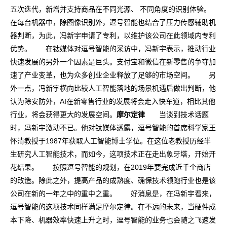
五次迭代，新增并支持商品在不同光源、 不同角度的识别体验。
在每台机器中，除图像识别外，逗号智能也结合了压力传感辅助机
器判断，为此，冯新宇申请了专利，以维护该公司在此领域内专利
优势。 在钛媒体对逗号智能的采访中，冯新宇表示，推动行业
快速发展的另外一个因素是巨头。支付宝和微信在新零售的争夺加
速了产业变革，也为众多创业企业释放了足够的市场空间。 另
外一点，冯新宇横向比较人工智能落地的场景机遇后做出判断，他
认为除安防外，AI在新零售行业的发展将会走入快车道，相比其他
行业，将会获得更大的发展空间。
摩尔定律
当谈到技术话题
时，冯新宇激动不已。他对钛媒体透露，逗号智能的首席科学家王
怀清教授于1987年获取人工智能博士学位。在这位老教授历经半
生研究人工智能技术，而如今，这项技术正在走出象牙塔，开始开
花结果。 按照逗号智能的规划，在2019年要完成近千个商店
的改造。除此之外，提高产品的成熟度、确保技术领跑行业也是该
公司在新的一年之中的重中之重。 好消息是，在冯新宇看来，
逗号智能的这项技术同样满足摩尔定律。在不远的未来，当硬件成
本下降、机器效率快速上升之时，逗号智能的业务也会随之飞速发