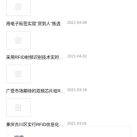
2021-04-09
用电子标签实现“货到人”拣选
2021-04-02
采用RFID射频识别技术实时跟踪消防站设备
2021-03-19
广受市场期待的双频芯片给RFID带来了哪些功能选择
2021-03-01
重庆合川区实行RFID信息化管理 加强摩托车电动车整治