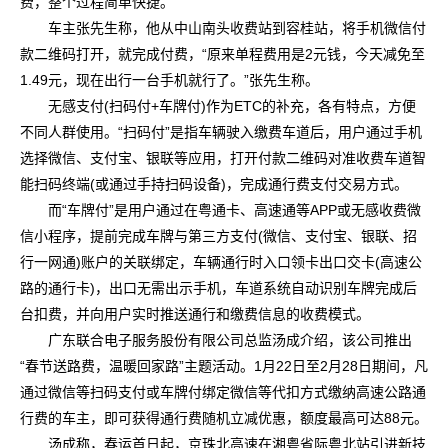
费，整个过程简单快捷。
车主张先生称，他从中山南头收费站到容桂站，将手机微信付
款二维码打开，就完成付费，“原来单程费用是2元钱，今天减免至
1.49元，现在出行一台手机就行了。”张先生称。
无感支付(扫码付+车牌付)作为ETC的补充，各有特点，方便
不同人群使用。“扫码付”是指车辆驶入缴费车道后，用户通过手机
选择微信、支付宝、银联等应用，打开付款二维码对准收费车道智
能扫码终端(或通过手持扫码设备)，完成通行费支付交易方式。
而“车牌付”是用户通过在粤通卡、高速通等APP或无感收费微
信小程序，提前完成车牌与第三方支付(微信、支付宝、银联、招
行一网通)账户的关联绑定，车辆通行时入口领卡出口交卡(高速公
路的通行卡)，出口无需出示手机，车道系统自动识别车牌完成后
台扣费，并向用户实时推送通行和缴费信息的收费模式。
广东联合电子服务股份有限公司总监汤成介绍，该公司推出
“春节送路费，温暖回家路”主题活动。1月22日至2月28日期间，凡
通过微信等扫码支付或车牌付绑定微信等代扣方式缴纳高速公路通
行费的车主，即可获得通行费随机立减优惠，额度最高可达88元。
汤成称，春运首日起，京珠北高速在湘粤省际粤北站引进新技