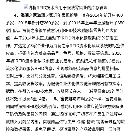
助结账。
4、海澜之家
海澜之家近年表现抢眼，其在2014年新开店460
多家，2015年新开店260多家，到了2016年上半年更是新开了650
家门店。海澜之家很早就意识到RFID技术对服装零售的巨大价
值，并于2014年末正式启动了“RFID流水化读取系统”的研发工
作，并选定了3家企业作为海澜之家RFID流水化读取系统的标签供
应商，标签内包含着商品品号、色号、规格、数量等信息。2016
年初“RFID流水化读取系统”正式启用，该系统采用“通道机”模式，
流水化读取服装RFID信息，实现成箱服装商品信息的批量扫描、
实时上传、比对与分类处置。该系统投运后，将大幅降低用工成
本，提高收发货效率，为服装企业优化供应链管理做出有益探索。
据悉，在引入RFID技术后，收货环节在人工上减至原来1/3的同时
还将效率提高5至14倍。
5、富安娜
与海澜之家一样，富安娜集
团同样深知RFID技术的价值，成功应用RFID供应链管理方案解决
了防伪及防窜货的问题，通过将RFID电子标签在产品生产过程中
就植入到商品内部，实现商品进行生产-仓储-物流-销售全过程的监
控和数据采集，避免了假货、渠道窜货的产品被拿到网上低价倾