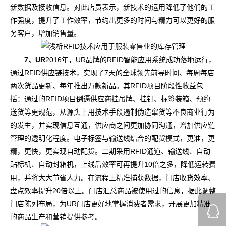
新数据及接收信息。对此店员表示，新技术的运用降低了他们的工
作强度，提升了工作效率，节约出更多的时间与精力可以更好的服
务客户，增加销售量。
7、UR
2016年，UR品牌的RFID智能应用系统成功落地运行，
通过RFID供应链技术，实现了7天的全球领先前导时间、每周每店
两次货品更新、每年推出万款新品。其RFID项目阶段性收益包
括：通过的RFID项目倒逼供应商挂吊牌、挂钉、标签装箱、预约
送货等更规范，从源头上用技术手段遏制伪造窜货等不良商业行为
的发生，并实现信息互通，供应商之间更加协同沟通，增加供应链
管理的透明化程度。电子标签与输送线结合的配货模式，更准，更
精，更快，更实现自动配货。二期采用RFID通道、输送线、自动
贴标机、自动封箱机，上线后效率可再提升10倍之多，降低运转费
用，并将大大节省人力。在流程上精准捕获数据，门店收货效率、
盘点效率提升20倍以上。门店汇总商品被使用过的信息，据此调整
门店陈列布局，为UR门店更好地掌握消费者需求，开展更加精准
的商品生产和营销提供参考。