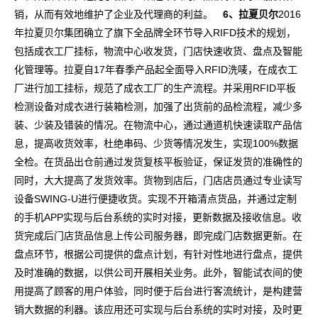
销，从而有效地维护了企业及代理商的利益。
6、拉夏贝尔
2016
年拉夏贝尔集团确立了旗下全品牌全环节导入RIFD技术的规划，
包括成衣工厂挂标，物流中心收发货，门店快速收货、盘点及智能
化管理等。拉夏自17年春季产品起全面导入RFID洗唛，在成衣工
厂进行加工挂标，规范了成衣工厂的生产流程。并采用RFID平板
检测设备对成衣进行装箱检测，加强了出货前的品检流程，减少多
装、少装及错装的情况。在物流中心，通过通道机快速读取产品信
息，提高收货效率，杜绝串码、少货等情况发生，实现100%数据
全检。在货品出仓前通过发货复核平板验证，保证发货的准确性的
同时，大大提高了发货效率。货物到店后，门店店员通过专业读写
设备SWING-U进行便捷收货。实现不开箱清点货品，并通过定制
的手机APP实现与后台系统的实时对接，更新数据及接收信息。收
货完成后门店货品信息上传公司服务器，即完成门店数据更新。在
盘点环节，根据公司提供的盘点计划，有针对性地进行盘点，提供
及时准确的数据，以供公司开展相关业务。此外，智能试衣间的使
用提高了顾客的用户体验，同时便于后台进行客流统计，是构建营
销大数据的利器。该应用还可实现与后台系统的实时对接，及时更