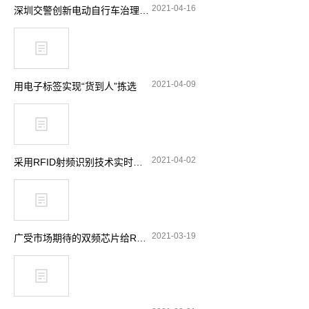
2021-04-16
深圳交警创新电动自行车治理理念 引入RFID技术显奇效
2021-04-09
用电子标签实现“货到人”拣选
2021-04-02
采用RFID射频识别技术实时跟踪消防站设备
2021-03-19
广受市场期待的双频芯片给RFID带来了哪些功能选择