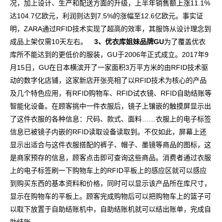
况，加上设计、生产和配送方面的升级，上半年销售额上涨11.1%
达104.7亿欧元，利润则达到7.5%的涨幅至12.6亿欧元。事实证
明，ZARA通过RFID技术实现了超高的效率，其服饰从设计理念到
成品上架仅需10天左右。
3、优衣库姐妹品牌GU
为了覆盖优衣
库所不能达到的更低价的服装，GU于2006年正式成立。2017年9
月15日，GU在日本横滨开了一家面积3万平方米的由RFID技术驱
动的数字化店铺，这家新店开张亮相了以RFID技术为核心的产品
及几个特色应用，有RFID购物车、RFID试衣镜、RFID自助结账等
智能化设备。在顾客挑中一件衣服后，镜子上镶嵌的触摸屏显示出
了这件衣服的各种信息：尺码、款式、面料……衣服上的电子标签
信息已被镜子内嵌的RFID读取设备读取到。不仅如此，屏幕上还
显示出适合与这件衣服搭配的裤子、帽子、墨镜等商品的图标，这
是商家预存的信息，顾客点击即可查询这些商品。消费者通过衣服
上的电子标签刷一下购物车上的RFID平板上的感应区就可以感应
到购买东西的基本资料和价格，同时可以显示该产品所在库尺寸，
显示在购物车的平板上。顾客完成购物后可以把购物车上的篮子可
以取下放置于自助结账机中，自助结账机就可以结出账单，完成自