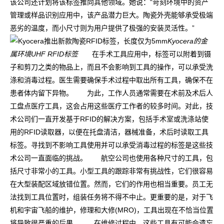
该公司还计划将该标签推向其他领域。她说：“苛刻环境中的资产
管理或样品识别应用中，该产品潜力巨大。陶瓷外壳能够承受极端
恶劣的温度，而小尺寸则为用户提供了极强的安装灵活性。”
Kyocera的金
属环境UHF RFID标签
在手术工具应用中，标签可以附着到镊
子和剪刀之类的物品上，而且不会影响到工具的操作，可以承受洗
涤和消毒过程。医生需要确保手术过程中取出所有工具，确保不在
患者体内留下异物。 为此，工作人员通常需要在术前及术后人
工盘点医疗工具，这会占用这些医疗工作者的较多时间。对此，技
术公司们一直开发基于RFID的解决方案，包括手术室或洗涤站使
用的RFID读取器，以便在托盘清洁，器械准备，术后时读取工具
标签。寻找到不影响工具使用并可以承受消毒过程的标签是这些技
术公司一直面临的挑战。 航空公司也使用各种尺寸的工具，包
括尺寸非常小的工具。小型工具的跟踪非常有挑战性，它们很容易
在大型装配区域放错位置。然而，它们的作用也相当重要。员工无
法找到工具位置时，组装任务将不得不中止。更重要的是，对于飞
机和宇宙飞船的维护，修理和大修(MRO)，工具出现在不恰当位置
将导致很严重的后果。 在维修过程中，这些工具有可能会遗忘