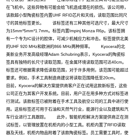
在飞机中。这些异物有可能会给飞机造成潜在的损伤。该公司称，
该款超小型陶瓷标签内置UHF RFID芯片和天线，读取范围比同尺
寸的其他标签更长。 该标签还有三种其他可选尺寸，最大尺寸
为15mm*5mm*1.7mm。标签内置Impinj Monza R6p。该标签拥
有一个专为IC设计的腔体，可减少机械应力和冲击。标签提供北美
的UHF 920 MHz和欧洲的866 MHz两种频率。 Kyocera的北
美新业务开发高级经理Adam Schubring表示，Kyocera的陶瓷标
签具有独特的长尺寸读取范围，在金属环境读取范围可达40cm。
标签还可根据需求降低读取范围，对于许多用例，该范围可能超过
要求。例如，手术工具制造商建议将读取范围降低至20cm。
目前，Kyocera的解决方案提供商客户正在试用这款新标签，这些
公司正在为其客户开发系统。目前，用户正在用多种方式对标签进
行测试。该款标签已被附着在手术工具及航空公司的工具中进行使
用。这些标签还可用于石油和天然气行业，能源行业以及建筑和汽
车行业进行工具跟踪。 此外，智能机柜解决方案提供商正在测
试标签，以管理放置在机柜内的小型工具。机柜内置了RFID读取
器及天线，机柜内物品附着了该款陶瓷标签。员工需要工具时，使