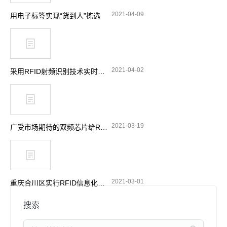
2021-04-09
用电子标签实现“货到人”拣选
2021-04-02
采用RFID射频识别技术实时跟踪消防站设备
2021-03-19
广受市场期待的双频芯片给RFID带来了哪些功能选择
2021-03-01
重庆合川区实行RFID信息化管理 加强摩托车电动车整治
搜索