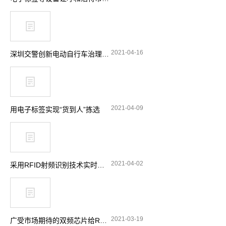
2021-04-16
深圳交警创新电动自行车治理理念 引入RFID技术显奇效
2021-04-09
用电子标签实现“货到人”拣选
2021-04-02
采用RFID射频识别技术实时跟踪消防站设备
2021-03-19
广受市场期待的双频芯片给RFID带来了哪些功能选择