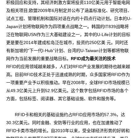
积极回应和支持，其经济刺激方案将投资110亿美元用于智能电网
及相关项目;欧盟2009年6月制定并公布了涵盖标准化、研究项目、
试点工程、管理机制和国际对话在内的十四点行动计划。日本的U-
Japan计划将物联网作为四项重点战略之一。韩国的IT839战略将
泛在物联网USN作为三大基础建设之一，其中的U-Life计划的目标
更是要在2014年建成松岛泛在城市，投资约250亿美 元。同时还
有新加坡的“下一代I-Hub”计划、台湾的U-Taiwan计划等都将物联
网作为当前发展的重要战略目标。
RFID成为最关注的技术
RFID的应用领域越来越多，人们对RFID产业发展的期待也越来越
高。目前RFID技术正处于迅速成熟的时期，众多国家将RFID作为
一项重要产业予以积极推动。早在2008年，全球RFID市场规模已
从49.3亿美元上升到52.9亿美元。这个数字包括RFID市场的各个
方面，包括标签、阅读器、其它基础设施、软件和服务等。
RFID卡和相关的基础设施约占RFID应用市场的57.3%，达
30.3亿美元。同时金融、安防等行业的应用，也在加速推动了
RFID卡类市场的增长。自2010年以来，受全球经济形势的好转和