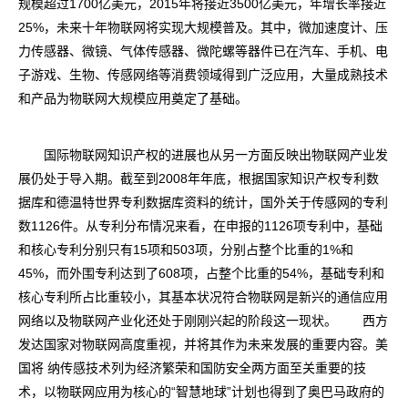
规模超过1700亿美元，2015年将接近3500亿美元，年增长率接近
25%，未来十年物联网将实现大规模普及。其中，微加速度计、压
力传感器、微镜、气体传感器、微陀螺等器件已在汽车、手机、电
子游戏、生物、传感网络等消费领域得到广泛应用，大量成熟技术
和产品为物联网大规模应用奠定了基础。
国际物联网知识产权的进展也从另一方面反映出物联网产业发
展仍处于导入期。截至到2008年年底，根据国家知识产权专利数
据库和德温特世界专利数据库资料的统计，国外关于传感网的专利
数1126件。从专利分布情况来看，在申报的1126项专利中，基础
和核心专利分别只有15项和503项，分别占整个比重的1%和
45%，而外围专利达到了608项，占整个比重的54%，基础专利和
核心专利所占比重较小，其基本状况符合物联网是新兴的通信应用
网络以及物联网产业化还处于刚刚兴起的阶段这一现状。 西方
发达国家对物联网高度重视，并将其作为未来发展的重要内容。美
国将 纳传感技术列为经济繁荣和国防安全两方面至关重要的技
术，以物联网应用为核心的“智慧地球”计划也得到了奥巴马政府的