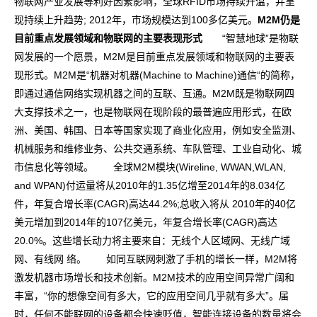
物联网产业发展等利好因素影响，全球RFID市场持续升温，并呈
现持续上升趋势; 2012年，市场规模达到100多亿美元。
M2M仍是
目前重点发展领域和物联网的主要表现形式
“智慧地球”是物联
网发展的一个愿景，M2M是目前重点发展领域和物联网的主要表
现形式。M2M是“机器对机器(Machine to Machine)通信“的简称，
即通过通信网络实现机器之间的互联、互通。M2M既是物联网四
大支撑技术之一，也是物联网在现阶段的最普遍应用形式，在欧
洲、美国、韩国、日本等国家实现了商业化应用，例如安全监测、
机械服务和维修业务、公共交通系统、车队管理、工业自动化、城
市信息化等领域。 全球M2M模块(Wireline, WWAN,WLAN,
and WPAN)付运量将从2010年的1.35亿增至2014年的8.034亿
件，年复合增长率(CAGR)高达44.2%;总收入将从 2010年的40亿
美元增加到2014年的107亿美元，年复合增长率(CAGR)高达
20.0%。这些增长动力将主要来自：无线个人区域网、无线广域
网、有线网 络。 如同互联网刺激了手机的增长一样，M2M将
激发机器市场增长和技术创新。M2M技术的应用空间异常广阔和
丰富，“你的想像空间有多大，它的应用空间几乎就有多大”。届
时，任何不能联网的设备都会快速贬值，智能连接设备的数量将会