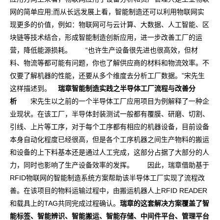
网的简单应用;而从长远发展上看，智能制造还可以利用物联网实
现更多的价值，例如：物联网可与云计算、大数据、人工智能、区
块链等技术结合，形成智能制造创新应用，进一步改善工厂的运
营，降低能源损耗。 “也许生产设备很先进也很高效，但材
料、物流等都可能有问题，你也了解供应商的材料和物流效率。不
仅要了解机器的性能，还要从多个维度去分析工厂数据。”宋先生
这样描述到。
瑞章智能制造实践之半导体工厂流程与改善分
析
宋先生以之前的一个半导体工厂应用项目为例解释了一种企
业现状。在该工厂，半导体封装测试一般都有覆膜、研磨、切割、
引线、上片等工序，对于每个工序都有相应的机器设备，目前设备
本身自动化程度已经很高，但是各个工序机器之间生产物料的搬运
和设备的上下料基本还是通过人工完成，这部分占据了大部分的人
力，同时也影响了生产设备效率的发挥。 因此，瑞章借助基于
RFID物联网的智能制造系统方案帮助该半导体工厂实现了流程改
善。在该项目的物料运输过程中，由搬运机器人上RFID READER
和载具上的TAG共同完成过程确认。
瑞章的这套解决方案覆盖了智
能标签、智能辨识、智能搬运、智能存储、中间件平台、管理平台