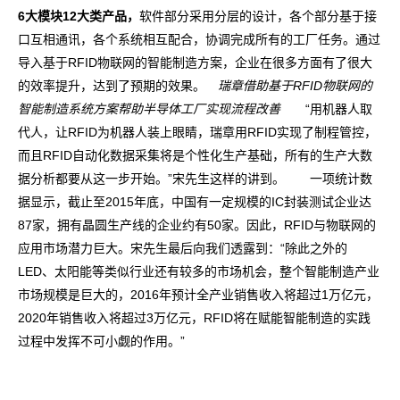
6大模块12大类产品，
软件部分采用分层的设计，各个部分基于接
口互相通讯，各个系统相互配合，协调完成所有的工厂任务。通过
导入基于RFID物联网的智能制造方案，企业在很多方面有了很大
的效率提升，达到了预期的效果。
瑞章借助基于RFID物联网的
智能制造系统方案帮助半导体工厂实现流程改善
“用机器人取
代人，让RFID为机器人装上眼睛，瑞章用RFID实现了制程管控，
而且RFID自动化数据采集将是个性化生产基础，所有的生产大数
据分析都要从这一步开始。”宋先生这样的讲到。 一项统计数
据显示，截止至2015年底，中国有一定规模的IC封装测试企业达
87家，拥有晶圆生产线的企业约有50家。因此，RFID与物联网的
应用市场潜力巨大。宋先生最后向我们透露到：“除此之外的
LED、太阳能等类似行业还有较多的市场机会，整个智能制造产业
市场规模是巨大的，2016年预计全产业销售收入将超过1万亿元，
2020年销售收入将超过3万亿元，RFID将在赋能智能制造的实践
过程中发挥不可小觑的作用。”