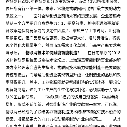
物联网在2016年物联网细分应用领域中，占据了19.8%市场份额，
位居所有行业第一位。未来，它将是物联网应用推广最主要的动力
来源之一。
面对全球制造业前所未有的迅速发展，企业普遍希
望从三个方面提升自身竞争力：1、提高效率，其中能源效率和资
源效率是保持竞争力的决定性因素;2、缩短产品上市时间，让创新
周期更短，但产品复杂性更高、数据量更大;3、增加灵活性，将实
现个性化大批量生产，然而市场需求变化莫测，与高生产率要求充
满矛盾。
物联网技术如何赋能智能制造?
在日前举办的2018
苏州物联网系统集成商技术论坛上，上海瑞章智能制造事业部的解
决方案经理宋启盛先生指出，物联网技术助力智能制造不是要颠覆
传统制造业，而是帮助制造业实现转型升级，让制造业的品质和效
率获得提升。其中，工业物联网就是智能制造的实现途径，要想实
现智能制造，达到工业生产的个性化与定制化，必须借助于万物互
联的工业物联网。 “物联网+”模式的运用日渐普遍，种类持续
增加，形式不断创新，对智能制造产业的贡献愈来愈大。可以说，
物联网已经成为了联结各项智能制造技术的纽带和促进技术融合的
桥梁，凝聚起更大的向心力推动智能制造产业向前迈进。 从其
应用方向上来看，物联网应用于设备分析和资产管理只是工业物联