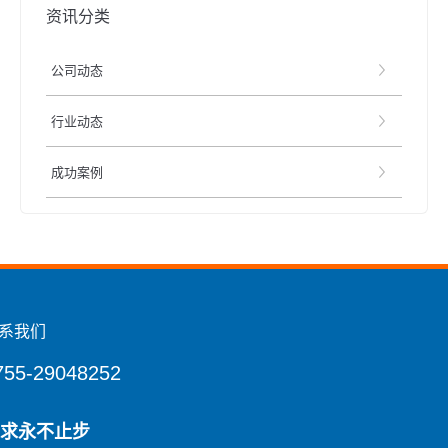
资讯分类
公司动态
行业动态
成功案例
系我们
755-29048252
求永不止步