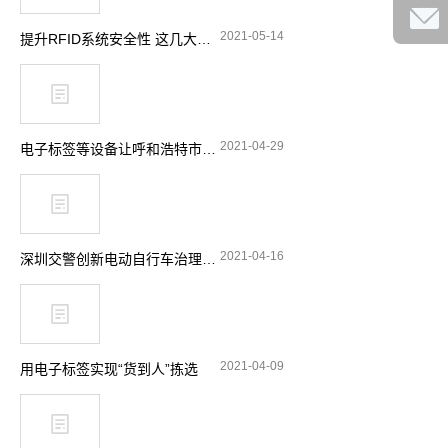
2021-05-14
提升RFID系统安全性 这几大要点要留意
2021-04-29
电子标签等设备让呼和浩特市特种设备安全实现“零”事故
2021-04-16
深圳交警创新电动自行车治理理念 引入RFID技术显奇效
2021-04-09
用电子标签实现“货到人”拣选