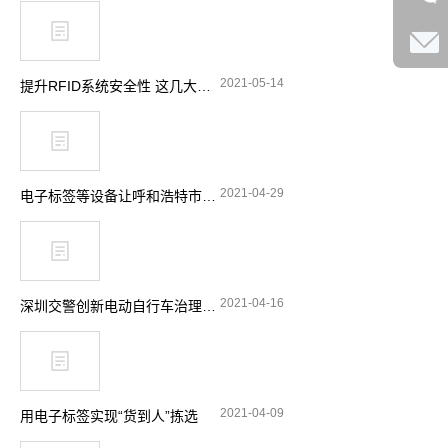
2021-05-14
提升RFID系统安全性 这几大要点要留意
2021-04-29
电子标签等设备让呼和浩特市特种设备安全实现“零”事故
2021-04-16
深圳交警创新电动自行车治理理念 引入RFID技术显奇效
2021-04-09
用电子标签实现“货到人”拣选