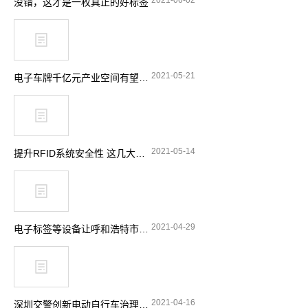
2021-06-02
没错，这才是一枚真正的好标签
2021-05-21
电子车牌千亿元产业空间有望释放
2021-05-14
提升RFID系统安全性 这几大要点要留意
2021-04-29
电子标签等设备让呼和浩特市特种设备安全实现“零”事故
2021-04-16
深圳交警创新电动自行车治理理念 引入RFID技术显奇效